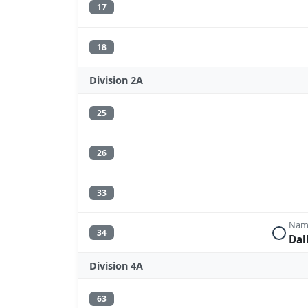
17
18
Division 2A
25
26
33
Namu
34
Dal
Division 4A
63