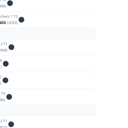
006)
checs 1 T3
cois
(2033)
2 T1
1868)
4
)
2
)
 T3
80)
 2 T1
1822)