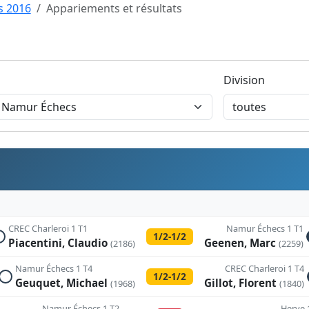
s 2016
Appariements et résultats
Division
CREC Charleroi 1 T1
Namur Échecs 1 T1
1/2-1/2
Piacentini, Claudio
Geenen, Marc
(2186)
(2259)
Namur Échecs 1 T4
CREC Charleroi 1 T4
1/2-1/2
Geuquet, Michael
Gillot, Florent
(1968)
(1840)
Namur Échecs 1 T2
Herve 