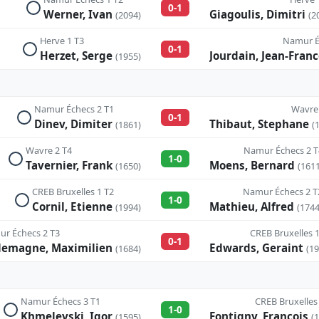
0-1
Werner, Ivan
Giagoulis, Dimitri
(2094)
(2
Herve 1 T3
Namur É
0-1
Herzet, Serge
Jourdain, Jean-Fran
(1955)
Namur Échecs 2 T1
Wavre 
0-1
Dinev, Dimiter
Thibaut, Stephane
(1861)
(
Wavre 2 T4
Namur Échecs 2 T
1-0
Tavernier, Frank
Moens, Bernard
(1650)
(1611
CREB Bruxelles 1 T2
Namur Échecs 2 T
1-0
Cornil, Etienne
Mathieu, Alfred
(1994)
(1744
r Échecs 2 T3
CREB Bruxelles 1
0-1
lemagne, Maximilien
Edwards, Geraint
(1684)
(19
Namur Échecs 3 T1
CREB Bruxelles
1-0
Khmelevski, Igor
Fontigny, Francois
(1595)
(