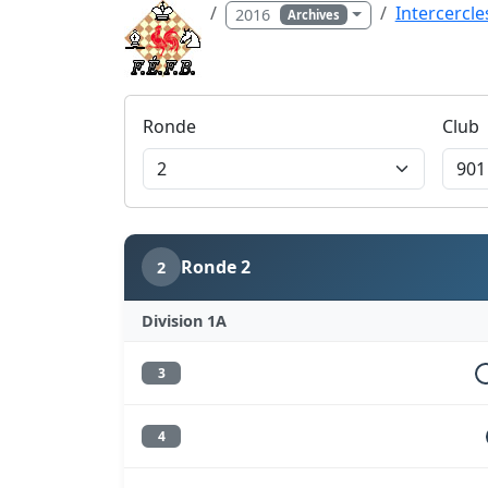
Intercercle
2016
Archives
Ronde
Club
Ronde 2
2
Division 1A
3
4