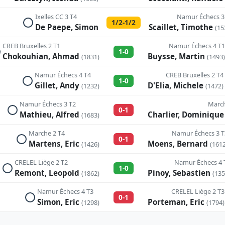
Ixelles CC 3 T4
Namur Échecs 3
1/2-1/2
De Paepe, Simon
Scaillet, Timothe
(15
CREB Bruxelles 2 T1
Namur Échecs 4 T1
1-0
Chokouhian, Ahmad
Buysse, Martin
(1831)
(1493)
Namur Échecs 4 T4
CREB Bruxelles 2 T4
1-0
Gillet, Andy
D'Elia, Michele
(1232)
(1472)
Namur Échecs 3 T2
March
0-1
Mathieu, Alfred
Charlier, Dominiqu
(1683)
Marche 2 T4
Namur Échecs 3 T
0-1
Martens, Eric
Moens, Bernard
(1426)
(1612
CRELEL Liège 2 T2
Namur Échecs 4 
1-0
Remont, Leopold
Pinoy, Sebastien
(1862)
(135
Namur Échecs 4 T3
CRELEL Liège 2 T3
0-1
Simon, Eric
Porteman, Eric
(1298)
(1794)