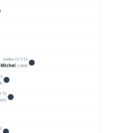
Ixelles CC 5 T2
n-Michel
(1469)
T3
4)
1 T2
607)
2