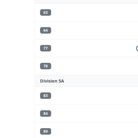
63
64
77
78
Division 5A
83
84
89