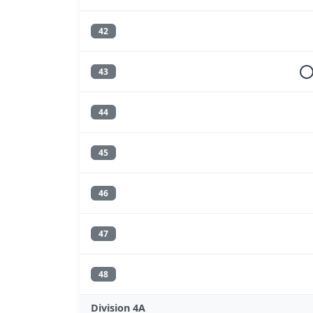
42
43
44
45
46
47
48
Division 4A