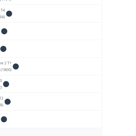
 T4
34)
e 2 T1
e
(1800)
3
)
T2
8)