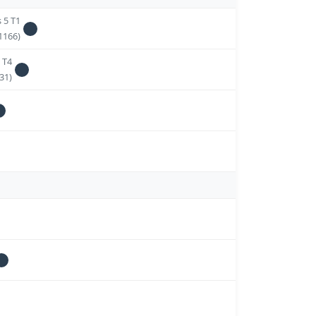
 5 T1
1166)
 T4
31)