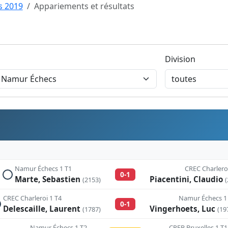
s 2019
Appariements et résultats
Division
Namur Échecs 1 T1
CREC Charleroi
0-1
Marte, Sebastien
Piacentini, Claudio
(2153)
(
CREC Charleroi 1 T4
Namur Échecs 1
0-1
Delescaille, Laurent
Vingerhoets, Luc
(1787)
(19
Namur Échecs 1 T2
CREB Bruxelles 1 T1