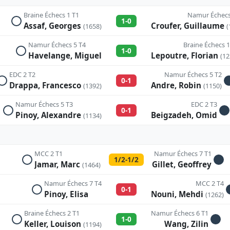
Braine Échecs 1 T1
Namur Échecs
1-0
Assaf, Georges
Croufer, Guillaume
(1658)
(
Namur Échecs 5 T4
Braine Échecs 1
1-0
Havelange, Miguel
Lepoutre, Florian
(12
EDC 2 T2
Namur Échecs 5 T2
0-1
Drappa, Francesco
Andre, Robin
(1392)
(1150)
Namur Échecs 5 T3
EDC 2 T3
0-1
Pinoy, Alexandre
Beigzadeh, Omid
(1134)
MCC 2 T1
Namur Échecs 7 T1
1/2-1/2
Jamar, Marc
Gillet, Geoffrey
(1464)
Namur Échecs 7 T4
MCC 2 T4
0-1
Pinoy, Elisa
Nouni, Mehdi
(1262)
Braine Échecs 2 T1
Namur Échecs 6 T1
1-0
Keller, Louison
Wang, Zilin
(1194)