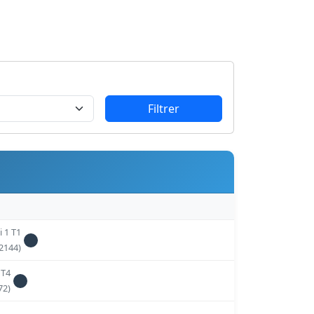
Filtrer
 1 T1
2144)
 T4
72)