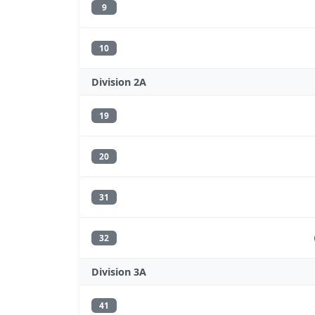
9
10
Division 2A
19
20
31
32
Division 3A
41