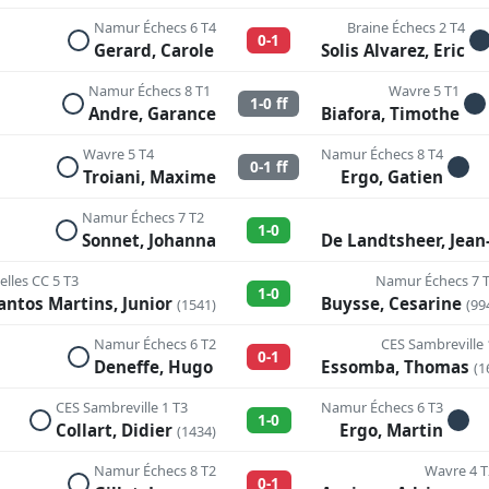
Namur Échecs 6 T4
Braine Échecs 2 T4
0-1
Gerard, Carole
Solis Alvarez, Eric
Namur Échecs 8 T1
Wavre 5 T1
1-0 ff
Andre, Garance
Biafora, Timothe
Wavre 5 T4
Namur Échecs 8 T4
0-1 ff
Troiani, Maxime
Ergo, Gatien
Namur Échecs 7 T2
1-0
Sonnet, Johanna
De Landtsheer, Jea
xelles CC 5 T3
Namur Échecs 7 
1-0
antos Martins, Junior
Buysse, Cesarine
(1541)
(99
Namur Échecs 6 T2
CES Sambreville 
0-1
Deneffe, Hugo
Essomba, Thomas
(1
CES Sambreville 1 T3
Namur Échecs 6 T3
1-0
Collart, Didier
Ergo, Martin
(1434)
Namur Échecs 8 T2
Wavre 4 T
0-1