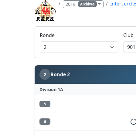
Intercercle
2019
Archives
Ronde
Club
Ronde 2
2
Division 1A
5
6