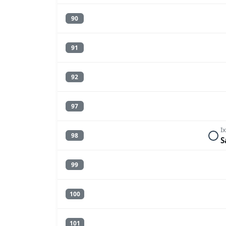
90
91
92
97
I
98
S
99
100
101