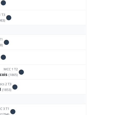
1 T3
983)
T1
8)
MCC 1 T2
ncois
(1865)
cs 2 T3
d
(1853)
CC 3 T1
e
(1794)