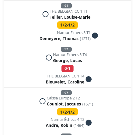
91
THE BELGIAN CC 1 T1
Tellier, Louise-Marie
1/2-1/2
Namur Échecs 5 T1
Demeyere, Thomas
(1271)
92
Namur Échecs 5 T4
George, Lucas
0-1
THE BELGIAN CC 1 T4
Bieuvelet, Caroline
97
Caissa Europe 2 T2
Couniot, Jacques
(1671)
1/2-1/2
Namur Échecs 4 T2
Andre, Robin
(1464)