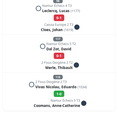
98
Namur Échecs 4 T3
Leclercq, Lucas
(1177)
0-1
Caissa Europe 2 T3
Cloes, Johan
(1619)
117
Namur Échecs 5 T2
Dal Zot, David
0-1
2 Fous Diogène 2 T2
Merle, Thibault
118
2 Fous Diogène 2 T3
Vivas Nicolau, Eduardo
(1034)
1-0
Namur Échecs 5 T3
Coomans, Anne-Catherine