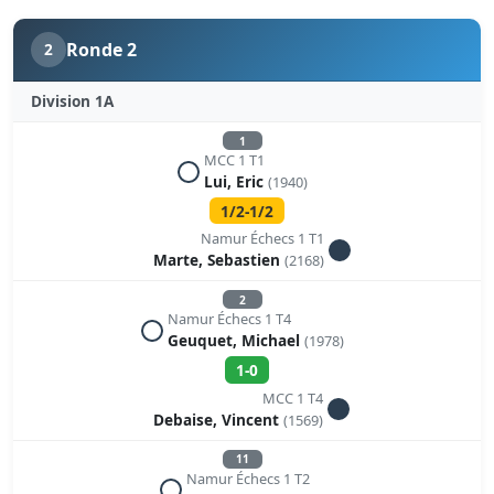
Ronde 2
2
Division 1A
1
MCC 1 T1
Lui, Eric
(1940)
1/2-1/2
Namur Échecs 1 T1
Marte, Sebastien
(2168)
2
Namur Échecs 1 T4
Geuquet, Michael
(1978)
1-0
MCC 1 T4
Debaise, Vincent
(1569)
11
Namur Échecs 1 T2