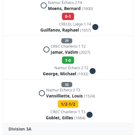
Namur Échecs 2 T4
Moens, Bernard
(1600)
0-1
CRELEL Liège 1 T4
Guilfanov, Raphael
(1657)
29
CREC Charleroi 1 T2
Jamar, Vadim
(2027)
1-0
Namur Échecs 2 T2
George, Michael
(1932)
30
Namur Échecs 2 T3
Vansilliette, Louis
(1524)
1/2-1/2
CREC Charleroi 1 T3
Goblet, Gilles
(1664)
Division 3A