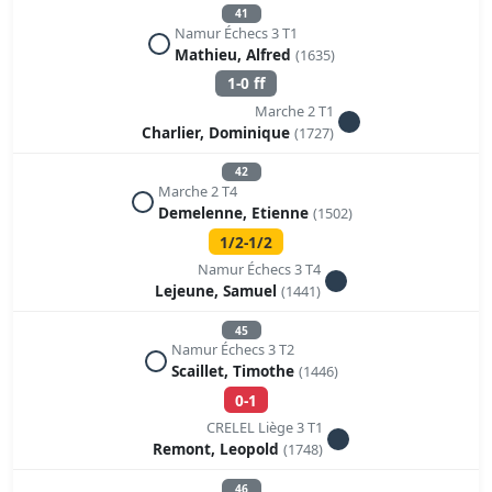
41
Namur Échecs 3 T1
Mathieu, Alfred
(1635)
1-0 ff
Marche 2 T1
Charlier, Dominique
(1727)
42
Marche 2 T4
Demelenne, Etienne
(1502)
1/2-1/2
Namur Échecs 3 T4
Lejeune, Samuel
(1441)
45
Namur Échecs 3 T2
Scaillet, Timothe
(1446)
0-1
CRELEL Liège 3 T1
Remont, Leopold
(1748)
46