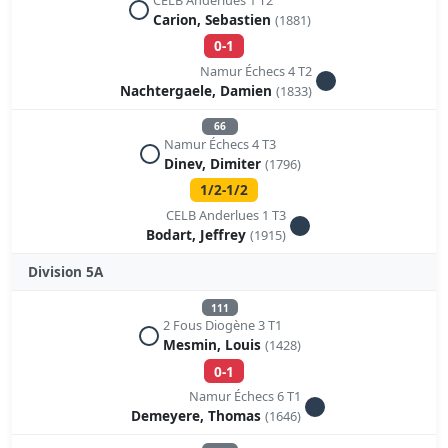
Carion, Sebastien
(1881)
0-1
Namur Échecs 4 T2
Nachtergaele, Damien
(1833)
66
Namur Échecs 4 T3
Dinev, Dimiter
(1796)
1/2-1/2
CELB Anderlues 1 T3
Bodart, Jeffrey
(1915)
Division 5A
111
2 Fous Diogène 3 T1
Mesmin, Louis
(1428)
0-1
Namur Échecs 6 T1
Demeyere, Thomas
(1646)