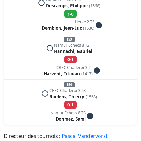
Descamps, Philippe
(1568)
1-0
Herve 2 T3
Demblon, Jean-Luc
(1636)
153
Namur Échecs 8 T2
Hannachi, Gabriel
0-1
CREC Charleroi 3 T2
Harvent, Titouan
(1417)
154
CREC Charleroi 3 T3
Ruelens, Thierry
(1568)
0-1
Namur Échecs 8 T3
Donmez, Sami
Directeur des tournois :
Pascal Vandervorst