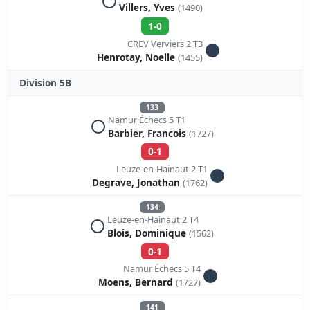
Villers, Yves
(1490)
1-0
CREV Verviers 2 T3
Henrotay, Noelle
(1455)
Division 5B
133
Namur Échecs 5 T1
Barbier, Francois
(1727)
0-1
Leuze-en-Hainaut 2 T1
Degrave, Jonathan
(1762)
134
Leuze-en-Hainaut 2 T4
Blois, Dominique
(1562)
0-1
Namur Échecs 5 T4
Moens, Bernard
(1727)
141