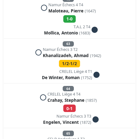
Namur Échecs 4 T4
Maloteau, Pierre
(1647)
1-0
T.A.L 2 T4
Mollica, Antonio
(1683)
63
Namur Échecs 3 T2
Khanalizadeh, Ahmad
(1942)
1/2-1/2
CRELEL Liège 4 T1
De Winter, Roman
(1752)
64
CRELEL Liège 4 T4
Crahay, Stephane
(1857)
0-1
Namur Échecs 3 T3
Engelen, Vincent
(1872)
65
CELB Anderlues 1 T2