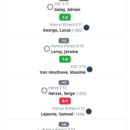
EDC 3 T1
Gelay, Adrien
1-0
Namur Échecs 8 T1
George, Lucas
(1400)
142
Namur Échecs 8 T4
Leroy, Jerome
1-0
EDC 3 T4
Van Houthave, Maxime
147
Herve 2 T2
Herzet, Serge
(1850)
0-1
Namur Échecs 5 T2
Lejeune, Samuel
(1690)
148
Namur Échecs 5 T3