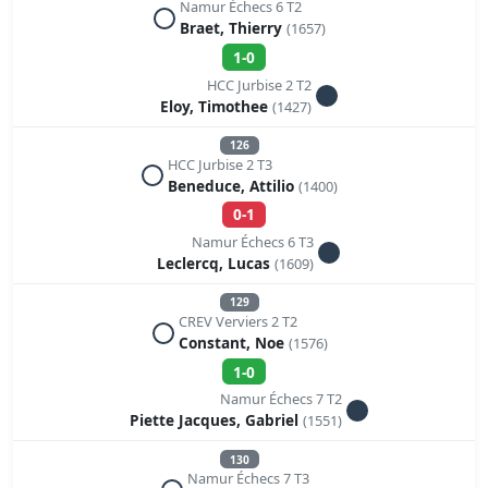
Namur Échecs 6 T2
Braet, Thierry
(1657)
1-0
HCC Jurbise 2 T2
Eloy, Timothee
(1427)
126
HCC Jurbise 2 T3
Beneduce, Attilio
(1400)
0-1
Namur Échecs 6 T3
Leclercq, Lucas
(1609)
129
CREV Verviers 2 T2
Constant, Noe
(1576)
1-0
Namur Échecs 7 T2
Piette Jacques, Gabriel
(1551)
130
Namur Échecs 7 T3