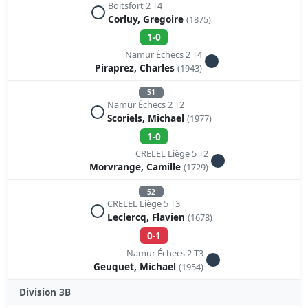
Boitsfort 2 T4
Corluy, Gregoire
(1875)
1-0
Namur Échecs 2 T4
Piraprez, Charles
(1943)
51
Namur Échecs 2 T2
Scoriels, Michael
(1977)
1-0
CRELEL Liège 5 T2
Morvrange, Camille
(1729)
52
CRELEL Liège 5 T3
Leclercq, Flavien
(1678)
0-1
Namur Échecs 2 T3
Geuquet, Michael
(1954)
Division 3B