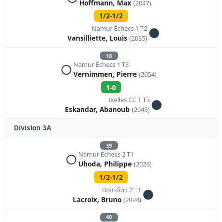
Hoffmann, Max
(2047)
1/2-1/2
Namur Échecs 1 T2
Vansilliette, Louis
(2035)
18
Namur Échecs 1 T3
Vernimmen, Pierre
(2054)
1-0
Ixelles CC 1 T3
Eskandar, Abanoub
(2045)
Division 3A
39
Namur Échecs 2 T1
Uhoda, Philippe
(2026)
1/2-1/2
Boitsfort 2 T1
Lacroix, Bruno
(2094)
40