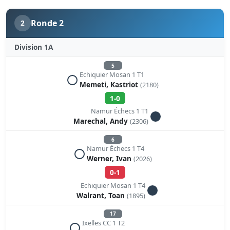
Ronde 2
2
Division 1A
5
Echiquier Mosan 1 T1
Memeti, Kastriot
(2180)
1-0
Namur Échecs 1 T1
Marechal, Andy
(2306)
6
Namur Échecs 1 T4
Werner, Ivan
(2026)
0-1
Echiquier Mosan 1 T4
Walrant, Toan
(1895)
17
Ixelles CC 1 T2