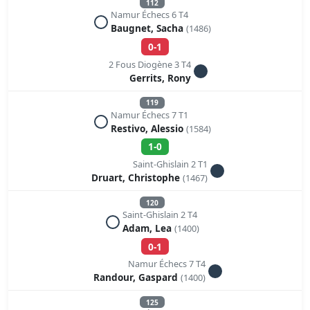
112
Namur Échecs 6 T4
Baugnet, Sacha
(1486)
0-1
2 Fous Diogène 3 T4
Gerrits, Rony
119
Namur Échecs 7 T1
Restivo, Alessio
(1584)
1-0
Saint-Ghislain 2 T1
Druart, Christophe
(1467)
120
Saint-Ghislain 2 T4
Adam, Lea
(1400)
0-1
Namur Échecs 7 T4
Randour, Gaspard
(1400)
125