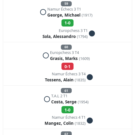
59
Namur Échecs 3 T1
George, Michael
(1917)
1-0
Europchess 3 T1
Sola, Alessandro
(1794)
60
Europchess 3 T4
Grasis, Marks
(1609)
0-1
Namur Échecs 3 T4
Tossens, Alain
(1835)
61
T.A.L 2 T1
Costa, Serge
(1954)
1-0
Namur Échecs 4 T1
Mangez, Colin
(1832)
62