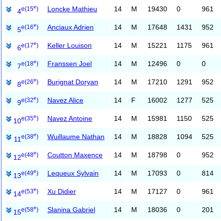
e
Loncke Mathieu
14
M
19430
0
961
e
(15
)
4
e
Anciaux Adrien
14
M
17648
1431
952
e
(16
)
5
e
Keller Louison
14
M
15221
1175
961
e
(17
)
6
e
Franssen Joel
14
M
12496
0
0
e
(18
)
7
e
Burignat Doryan
14
M
17210
1291
952
e
(26
)
8
e
Navez Alice
14
F
16002
1277
525
e
(32
)
9
e
Navez Antoine
14
M
15981
1150
525
e
(35
)
10
e
Wuillaume Nathan
14
M
18828
1094
525
e
(38
)
11
e
Coutton Maxence
14
M
18798
0
952
e
(48
)
12
e
Lequeux Sylvain
14
M
17093
0
814
e
(49
)
13
e
Xu Didier
14
M
17127
0
961
e
(53
)
14
e
Slanina Gabriel
14
M
18036
0
201
e
(58
)
15