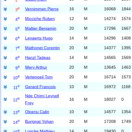
e
Vernimmen Pierre
16
M
16068
1844
3
e
Micciche Ruben
12
M
14274
1574
4
e
Maltier Benjamin
20
M
17296
1667
5
e
Lenaerts Hugo
14
M
14296
1408
6
e
Mathonet Corentin
20
M
14377
1395
7
e
Hanzl Tadeas
14
M
14565
1569
8
e
Wery Arthur
20
M
13645
1463
9
e
Vertenoeil Tom
20
M
16714
1573
10
e
Gerard Francois
10
M
16972
1168
11
Nde Chimi Leynell
e
16
M
18027
0
12
Frey
e
Oloeriu Calin
10
M
14577
1354
13
e
Burignat Yohan
20
M
17208
1749
14
e
Loncke Mathieu
14
M
19430
0
15