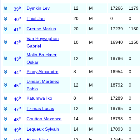
e
Dymkin Lev
12
M
17266
1179
39
e
Thiel Jan
20
M
0
0
40
e
Greuse Marius
20
M
17239
1150
41
Van Hoyweghen
e
10
M
16940
1150
42
Gabriel
Molin-Bruckner
e
12
M
18786
0
43
Oskar
e
Pinoy Alexandre
8
M
16954
0
44
Dinsart Martinez
e
12
M
18792
0
45
Pablo
e
Katumwa Iko
8
M
17289
0
46
e
Tzimas Lucas
12
M
18785
0
47
e
Coutton Maxence
14
M
18798
0
48
e
Lequeux Sylvain
14
M
17093
0
49
e
Pinoy Elisa
12
F
17645
0