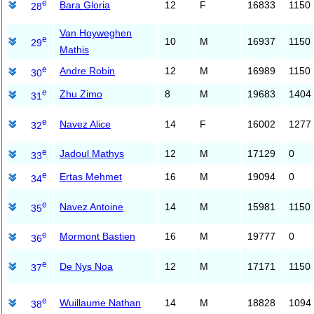
e
Bara Gloria
12
F
16833
1150
28
Van Hoyweghen
e
10
M
16937
1150
29
Mathis
e
Andre Robin
12
M
16989
1150
30
e
Zhu Zimo
8
M
19683
1404
31
e
Navez Alice
14
F
16002
1277
32
e
Jadoul Mathys
12
M
17129
0
33
e
Ertas Mehmet
16
M
19094
0
34
e
Navez Antoine
14
M
15981
1150
35
e
Mormont Bastien
16
M
19777
0
36
e
De Nys Noa
12
M
17171
1150
37
e
Wuillaume Nathan
14
M
18828
1094
38