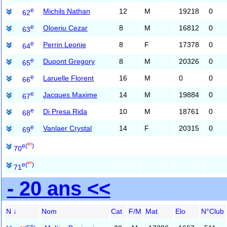
e
Michils Nathan
12
M
19218
0
62
e
Oloeriu Cezar
8
M
16812
0
63
e
Perrin Leonie
8
F
17378
0
64
e
Dupont Gregory
8
M
20326
0
65
e
Laruelle Florent
16
M
0
0
66
e
Jacques Maxime
14
M
19884
0
67
e
Di Presa Rida
10
M
18761
0
68
e
Vanlaer Crystal
14
F
20315
0
69
er
e
(
)
70
er
e
(
)
71
- 20 ans <<
N ↓
Nom
Cat
F/M
Mat
Elo
N°Club
e