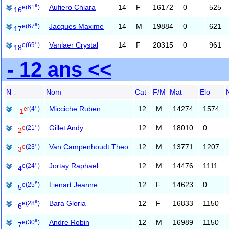
e
Aufiero Chiara
14
F
16172
0
525
e
(61
)
16
e
Jacques Maxime
14
M
19884
0
621
e
(67
)
17
e
Vanlaer Crystal
14
F
20315
0
961
e
(69
)
18
- 12 ans <<
N ↓
Nom
Cat
F/M
Mat
Elo
e
Micciche Ruben
12
M
14274
1574
er
(4
)
1
e
Gillet Andy
12
M
18010
0
e
(21
)
2
e
Van Campenhoudt Theo
12
M
13771
1207
e
(23
)
3
e
Jortay Raphael
12
M
14476
1111
e
(24
)
4
e
Lienart Jeanne
12
F
14623
0
e
(25
)
5
e
Bara Gloria
12
F
16833
1150
e
(28
)
6
e
Andre Robin
12
M
16989
1150
e
(30
)
7