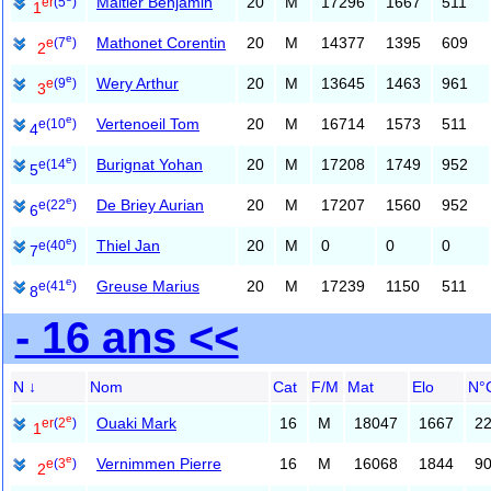
Maltier Benjamin
20
M
17296
1667
511
er
(5
)
1
e
Mathonet Corentin
20
M
14377
1395
609
e
(7
)
2
e
Wery Arthur
20
M
13645
1463
961
e
(9
)
3
e
Vertenoeil Tom
20
M
16714
1573
511
e
(10
)
4
e
Burignat Yohan
20
M
17208
1749
952
e
(14
)
5
e
De Briey Aurian
20
M
17207
1560
952
e
(22
)
6
e
Thiel Jan
20
M
0
0
0
e
(40
)
7
e
Greuse Marius
20
M
17239
1150
511
e
(41
)
8
- 16 ans <<
N ↓
Nom
Cat
F/M
Mat
Elo
N°
e
Ouaki Mark
16
M
18047
1667
2
er
(
2
)
1
e
Vernimmen Pierre
16
M
16068
1844
9
e
(
3
)
2