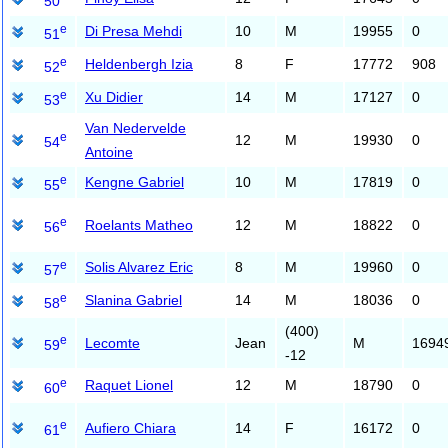
50
e
Di Presa Mehdi
10
M
19955
0
51
e
Heldenbergh Izia
8
F
17772
908
52
e
Xu Didier
14
M
17127
0
53
Van Nedervelde
e
12
M
19930
0
54
Antoine
e
Kengne Gabriel
10
M
17819
0
55
e
Roelants Matheo
12
M
18822
0
56
e
Solis Alvarez Eric
8
M
19960
0
57
e
Slanina Gabriel
14
M
18036
0
58
(400)
e
Lecomte
Jean
M
1694
59
-12
e
Raquet Lionel
12
M
18790
0
60
e
Aufiero Chiara
14
F
16172
0
61