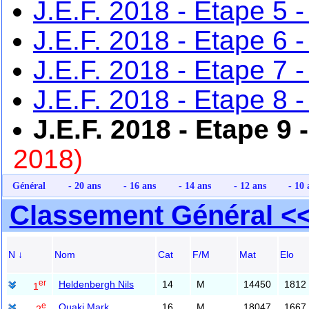
J.E.F. 2018 - Etape 5 -
J.E.F. 2018 - Etape 6 
J.E.F. 2018 - Etape 7 
J.E.F. 2018 - Etape 8 -
J.E.F. 2018 - Etape 9
2018)
Général
- 20 ans
- 16 ans
- 14 ans
- 12 ans
- 10 
Classement Général <
N ↓
Nom
Cat
F/M
Mat
Elo
er
Heldenbergh Nils
14
M
14450
1812
1
e
Ouaki Mark
16
M
18047
1667
2