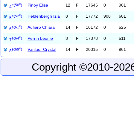
e
Pinoy Elisa
12
F
17645
0
901
e
(50
)
4
e
Heldenbergh Izia
8
F
17772
908
601
e
(52
)
5
e
Aufiero Chiara
14
F
16172
0
525
e
(61
)
6
e
Perrin Leonie
8
F
17378
0
511
e
(64
)
7
e
Vanlaer Crystal
14
F
20315
0
961
e
(69
)
8
Copyright ©2010-2026 