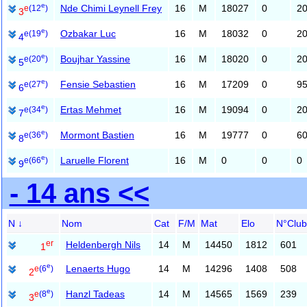
e
Nde Chimi Leynell Frey
16
M
18027
0
2
e
(12
)
3
e
Ozbakar Luc
16
M
18032
0
2
e
(19
)
4
e
Boujhar Yassine
16
M
18020
0
2
e
(20
)
5
e
Fensie Sebastien
16
M
17209
0
9
e
(27
)
6
e
Ertas Mehmet
16
M
19094
0
2
e
(34
)
7
e
Mormont Bastien
16
M
19777
0
6
e
(36
)
8
e
Laruelle Florent
16
M
0
0
0
e
(66
)
9
- 14 ans <<
N ↓
Nom
Cat
F/M
Mat
Elo
N°Club
er
Heldenbergh Nils
14
M
14450
1812
601
1
e
Lenaerts Hugo
14
M
14296
1408
508
e
(6
)
2
e
Hanzl Tadeas
14
M
14565
1569
239
e
(8
)
3