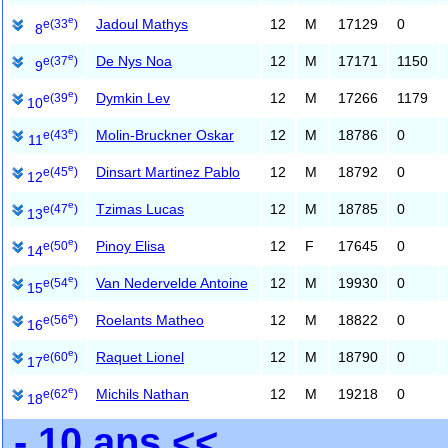
e
Jadoul Mathys
12
M
17129
0
e
(33
)
8
e
De Nys Noa
12
M
17171
1150
e
(37
)
9
e
Dymkin Lev
12
M
17266
1179
e
(39
)
10
e
Molin-Bruckner Oskar
12
M
18786
0
e
(43
)
11
e
Dinsart Martinez Pablo
12
M
18792
0
e
(45
)
12
e
Tzimas Lucas
12
M
18785
0
e
(47
)
13
e
Pinoy Elisa
12
F
17645
0
e
(50
)
14
e
Van Nedervelde Antoine
12
M
19930
0
e
(54
)
15
e
Roelants Matheo
12
M
18822
0
e
(56
)
16
e
Raquet Lionel
12
M
18790
0
e
(60
)
17
e
Michils Nathan
12
M
19218
0
e
(62
)
18
- 10 ans <<