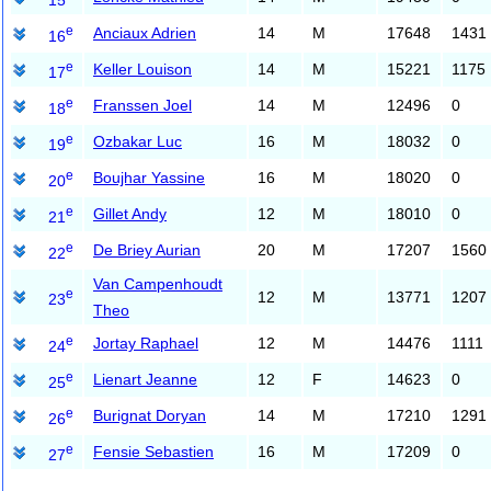
e
Anciaux Adrien
14
M
17648
1431
16
e
Keller Louison
14
M
15221
1175
17
e
Franssen Joel
14
M
12496
0
18
e
Ozbakar Luc
16
M
18032
0
19
e
Boujhar Yassine
16
M
18020
0
20
e
Gillet Andy
12
M
18010
0
21
e
De Briey Aurian
20
M
17207
1560
22
Van Campenhoudt
e
12
M
13771
1207
23
Theo
e
Jortay Raphael
12
M
14476
1111
24
e
Lienart Jeanne
12
F
14623
0
25
e
Burignat Doryan
14
M
17210
1291
26
e
Fensie Sebastien
16
M
17209
0
27