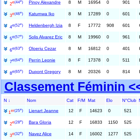
e
Pinoy Alexandre
8
M
16954
0
901
e
(44
)
2
e
Katumwa Iko
8
M
17289
0
601
e
(46
)
3
e
Heldenbergh Izia
8
F
17772
908
601
e
(52
)
4
e
Solis Alvarez Eric
8
M
19960
0
961
e
(57
)
5
e
Oloeriu Cezar
8
M
16812
0
401
e
(63
)
6
e
Perrin Leonie
8
F
17378
0
511
e
(64
)
7
e
Dupont Gregory
8
M
20326
0
814
e
(65
)
8
Classement Féminin <
N ↓
Nom
Cat
F/M
Mat
Elo
N°Club
e
Lienart Jeanne
12
F
14623
0
521
er
(25
)
1
e
Bara Gloria
12
F
16833
1150
525
e
(28
)
2
e
Navez Alice
14
F
16002
1277
525
e
(32
)
3