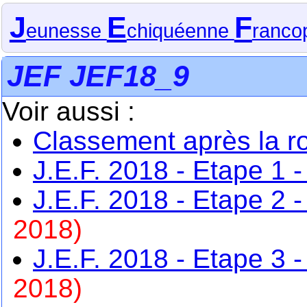
J
E
F
eunesse
chiquéenne
ranco
JEF JEF18_9
Voir aussi :
Classement après la r
J.E.F. 2018 - Etape 1
J.E.F. 2018 - Etape 2 
2018)
J.E.F. 2018 - Etape 3 
2018)