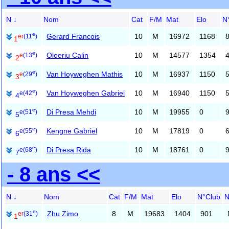
N ↓
Nom
Cat
F/M
Mat
Elo
N
e
Gerard Francois
10
M
16972
1168
er
(11
)
1
e
Oloeriu Calin
10
M
14577
1354
e
(13
)
2
e
Van Hoyweghen Mathis
10
M
16937
1150
e
(29
)
3
e
Van Hoyweghen Gabriel
10
M
16940
1150
e
(42
)
4
e
Di Presa Mehdi
10
M
19955
0
e
(51
)
5
e
Kengne Gabriel
10
M
17819
0
e
(55
)
6
e
Di Presa Rida
10
M
18761
0
e
(68
)
7
- 8 ans <<
N ↓
Nom
Cat
F/M
Mat
Elo
N°Club
N
e
Zhu Zimo
8
M
19683
1404
901
er
(31
)
1